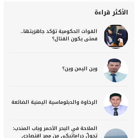
الأكثر قراءة
القوات الحكومية تؤكد جاهزيتها..
فمتى يكون القتال؟
وين اليمن وين؟
الرخاوة والدبلوماسية اليمنية الضائعة
الملاحة في البحر الأحمر وباب المندب:
تحولٌ دراماتيكي من ممرٍ اقتصادي