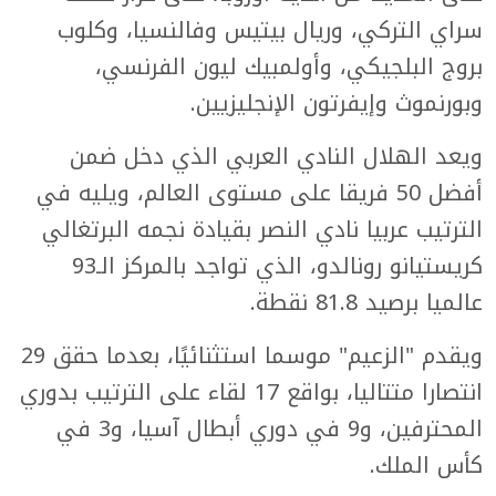
سراي التركي، وريال بيتيس وفالنسيا، وكلوب
بروج البلجيكي، وأولمبيك ليون الفرنسي،
وبورنموث وإيفرتون الإنجليزيين.
ويعد الهلال النادي العربي الذي دخل ضمن
أفضل 50 فريقا على مستوى العالم، ويليه في
الترتيب عربيا نادي النصر بقيادة نجمه البرتغالي
كريستيانو رونالدو، الذي تواجد بالمركز الـ93
عالميا برصيد 81.8 نقطة.
ويقدم "الزعيم" موسما استثنائيًا، بعدما حقق 29
انتصارا متتاليا، بواقع 17 لقاء على الترتيب بدوري
المحترفين، و9 في دوري أبطال آسيا، و3 في
كأس الملك.