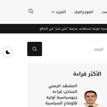
ست
انفوجرافيك
المزيد
وثية تستهدف مدرسة "علي عنتر" في الضالع
بايت دانس تنافس بقوة ف
الأكثر قراءة
المشهد اليمني
الساخن: قراءة
جيوسياسية أولية
للأوضاع السياسية