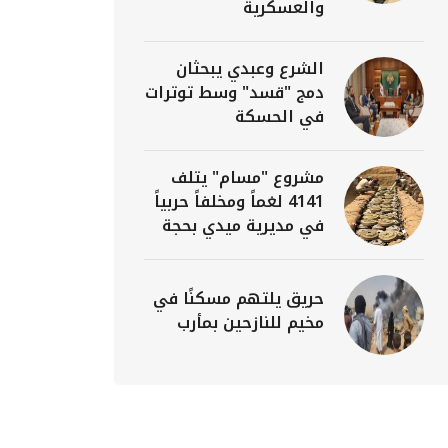
والعسكرية
الشرع وعبدي يبحثان
دمج "قسد" وسط توترات
في الحسكة
مشروع "مسام" يتلف
4141 لغماً ومخلفاً حربياً
في مديرية ميدي بحجة
حريق يلتهم مسكنًا في
مخيم للنازحين بمأرب