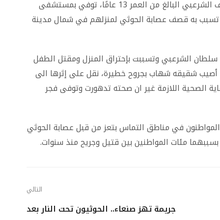
وقالت مصادر محلية إن الطفل شهاب سلطان سيف الشرعبي البالغ من العمر 13 عامًا، توفي بمستشفى
ي تسبب به قصف عصابة الحوثي لمنزلهم في شمال مدينة
نزل سلطان الشرعبي وتسببت بإحتراق المنزل ومقتل الطفل
ردمان الشرعبي (14عاما)، فيما أصيب شقيقه شهاب بجروح خطيرة، نقل على إثرها الى
اية الصحية اللازمة غير ان صحته تدهورت وتوفى فجر
المواطنون في مناطق التماس بتعز من قبل عصابة الحوثي
ببهما مئات المواطنين بين قتيل وجريح منذ سنوات.
التالي
جريمة تهز صنعاء.. الحوثيون تحت النار بعد