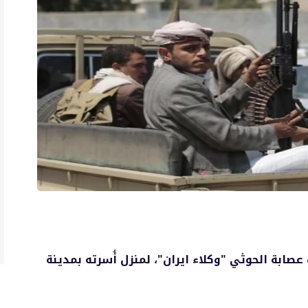
صابة الحوثي "وكلاء ايران"، لمنزل أُسرته بمدينة