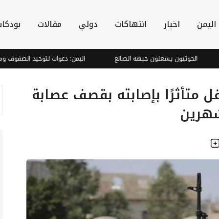
اليمن
اخبار
انتهاكات
دولي
مقالات
بودكا
الحوثيون يشعلون جبهة الضالع
اليمن: دعوات لتوحيد الصفوف ومواجهة ال
فل متأثرًا بإصابته بقصف عصابة
شهرين