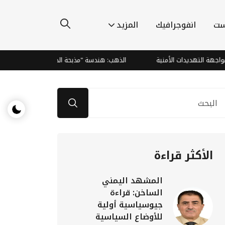
ست
انفوجرافيك
المزيد
تهديدات الأمنية
الذهب: هندسة "مذبحة الدببة" وصعود صاروخي يتجاوز 
الأكثر قراءة
المشهد اليمني
الساخن: قراءة
جيوسياسية أولية
للأوضاع السياسية