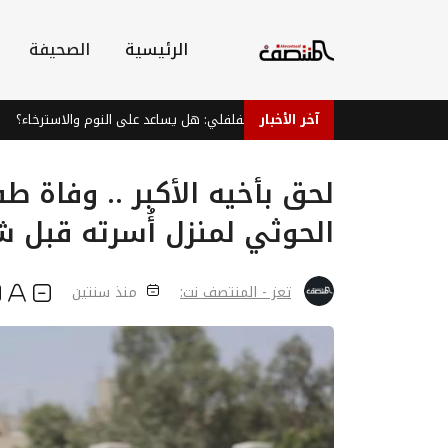
الرئيسية
الصحيفة
آخر الأخبار
شاي النعناع الفلفلي: هل يساعد على النوم والاسترخاء؟
لحق بأخيه الأكبر .. وفاة ط
الحوثي لمنزل أُسرته قبل 
تعز - المنتصف نت:
منذ سنتين