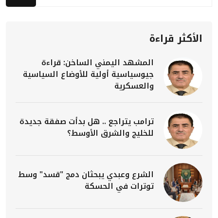
الأكثر قراءة
المشهد اليمني الساخن: قراءة
جيوسياسية أولية للأوضاع السياسية
والعسكرية
ترامب يتراجع .. هل بدأت صفقة جديدة
للخليج والشرق الأوسط؟
الشرع وعبدي يبحثان دمج "قسد" وسط
توترات في الحسكة