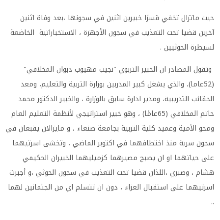
حيث ماتزال تخفي قسرًا خبيرين اثنين في سجونها ،بعد وفاة اثنين
آخرين قضيا تحت التعذيب في سجون الأجهزة ، الاستخباراتية الخاضعة
لسيطرة الحوثيين .
وتقول المصادر ان الخبير التربوي "نجيب مهيوب دبوان المخلافي"
(52عاما)، والذي يشغل كبير المدربين بوزارة التربية والتعليم، ومعد
الحقائب التدريبية، ومدير ادارة سابق بالوزارة ، والخبير الدكتور محمد
حاتم المخلافي (65عامًا) ، وهو خبير استراتيجي لأنظمة التعليم العام
ومحو الأمية وعميد كلية التربية بجامعة صنعاء ، و مايزالان يقبعان في
سجون سرية منذ اختطافهما في اكتوبر الماضي ، وتخشى اسرتيهما
على حياتهما او ان يصبح مصيرهما كزميليهما الخبيران الحكيمي
هشام ، وصبري ،اللذان قضيا تحت التعذيب في سجون الحوثي ،و أجبرت
اسرتيهما على استقبال العزاء ، دون ان تتسلم اي من الجثمانين لهما
..