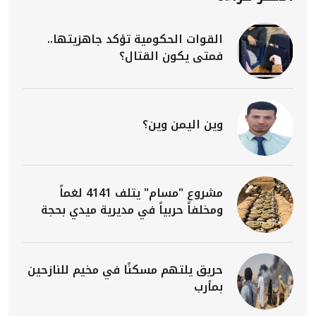
القوات الحكومية تؤكد جاهزيتها..
فمتى يكون القتال؟
وين اليمن وين؟
مشروع "مسام" يتلف 4141 لغماً
ومخلفاً حربياً في مديرية ميدي بحجة
حريق يلتهم مسكنًا في مخيم للنازحين
بمأرب