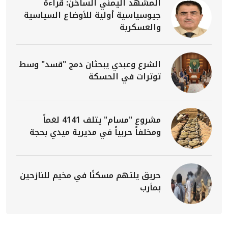
المشهد اليمني الساخن: قراءة
جيوسياسية أولية للأوضاع السياسية
والعسكرية
الشرع وعبدي يبحثان دمج "قسد" وسط
توترات في الحسكة
مشروع "مسام" يتلف 4141 لغماً
ومخلفاً حربياً في مديرية ميدي بحجة
حريق يلتهم مسكنًا في مخيم للنازحين
بمأرب