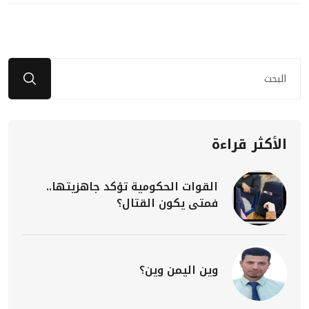
الأكثر قراءة
القوات الحكومية تؤكد جاهزيتها..
فمتى يكون القتال؟
وين اليمن وين؟