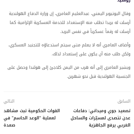
روسيا.
وقال اليوتيوبر اليمني، عبدالعليم العامري، إن وزارة الدفاع الهولندية
أرسلت له بريدا تطلب منه الإستعداد للخدمة العسكرية الإلزامية كما
أرسلت له رقماً عسكرياً في نفس البريد.
وأضاف العامري أنه لا يعلم متى سيتم استدعاؤه للتجنيد العسكري،
ولكن طلب منه أن يكون على إستعداد لذلك.
ويشير العامري إلى أنه هرب من اليمن كلاجئ إلى هولندا وحصل على
الجنسية الهولندية قبل نحو شهرين.
السابق
التالي
تصعيد جوي وميداني: دفاعات
القوات الحكومية تبث مشاهد
عدن تتصدى لمسيّرات والساحل
لعملية "الوعد الحاسم" في
الغربي يرفع الجاهزية
صعدة