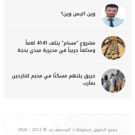
وين اليمن وين؟
مشروع "مسام" يتلف 4141 لغماً
ومخلفاً حربياً في مديرية ميدي بحجة
حريق يلتهم مسكنًا في مخيم للنازحين
بمأرب
جميع الحقوق محفوظة لـ المنتصف نت © 2012 - 2026