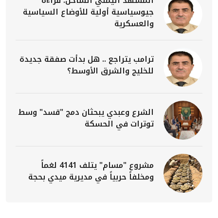
المشهد اليمني الساخن: قراءة
جيوسياسية أولية للأوضاع السياسية
والعسكرية
ترامب يتراجع .. هل بدأت صفقة جديدة
للخليج والشرق الأوسط؟
الشرع وعبدي يبحثان دمج "قسد" وسط
توترات في الحسكة
مشروع "مسام" يتلف 4141 لغماً
ومخلفاً حربياً في مديرية ميدي بحجة