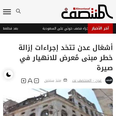
آخر الأخبار
صابات في نجران جراء قصف حوثي على السعودية
أشغال عدن تتخد إجراءات إزالة
خطر مبنى مُعرض للانهيار في
صيرة
عدن - المنتصف نت
منذ سنتين