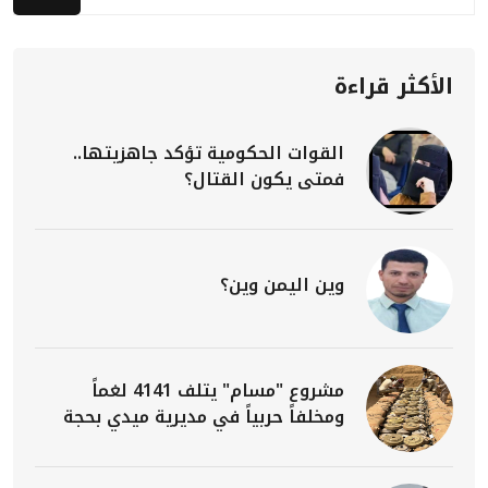
الأكثر قراءة
القوات الحكومية تؤكد جاهزيتها..
فمتى يكون القتال؟
وين اليمن وين؟
مشروع "مسام" يتلف 4141 لغماً
ومخلفاً حربياً في مديرية ميدي بحجة