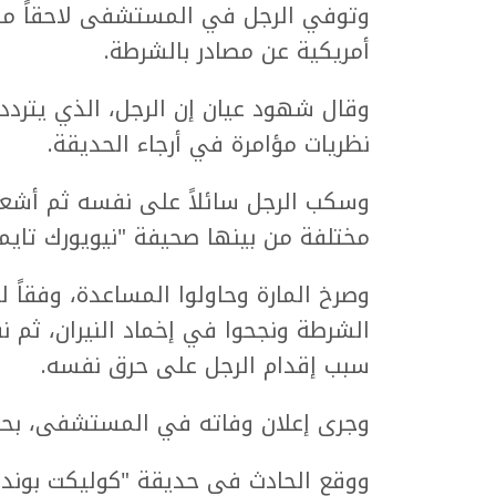
وتوفي الرجل في المستشفى لاحقاً متأث
أمريكية عن مصادر بالشرطة.
وقال شهود عيان إن الرجل، الذي يتردد
نظريات مؤامرة في أرجاء الحديقة.
وسكب الرجل سائلاً على نفسه ثم أشعل ا
مختلفة من بينها صحيفة "نيويورك تايمز
وصرخ المارة وحاولوا المساعدة، وفقاً ل
الشرطة ونجحوا في إخماد النيران، ثم 
سبب إقدام الرجل على حرق نفسه.
وجرى إعلان وفاته في المستشفى، بحس
ووقع الحادث في حديقة "كوليكت بوند"