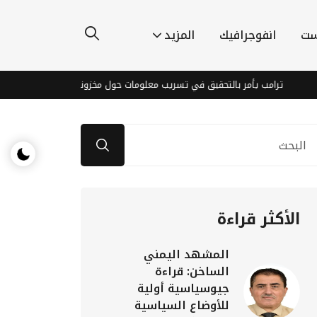
ست
انفوجرافيك
المزيد
ترامب يأمر بالتحقيق في تسريب معلومات حول مخزونات ذخيرة البنتاغون
الأكثر قراءة
المشهد اليمني
الساخن: قراءة
جيوسياسية أولية
للأوضاع السياسية