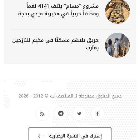
مشروع "مسام" يتلف 4141 لغماً
ومخلفاً حربياً في مديرية ميدي بحجة
حريق يلتهم مسكنًا في مخيم للنازحين
بمأرب
جميع الحقوق محفوظة لـ المنتصف نت © 2012 - 2026
إشترك في النشرة الإخبارية