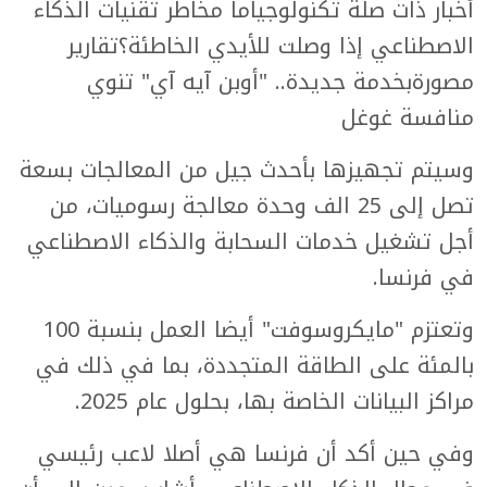
أخبار ذات صلة تكنولوجياما مخاطر تقنيات الذكاء
الاصطناعي إذا وصلت للأيدي الخاطئة؟تقارير
مصورةبخدمة جديدة.. "أوبن آيه آي" تنوي
منافسة غوغل
وسيتم تجهيزها بأحدث جيل من المعالجات بسعة
تصل إلى 25 الف وحدة معالجة رسوميات، من
أجل تشغيل خدمات السحابة والذكاء الاصطناعي
في فرنسا.
وتعتزم "مايكروسوفت" أيضا العمل بنسبة 100
بالمئة على الطاقة المتجددة، بما في ذلك في
مراكز البيانات الخاصة بها، بحلول عام 2025.
وفي حين أكد أن فرنسا هي أصلا لاعب رئيسي