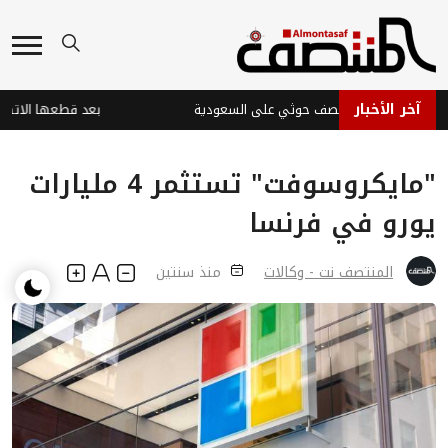
آخر الأخبار
ي نجران جراء قصف حوثي على السعودية
"مايكروسوفت" تستثمر 4 مليارات
يورو في فرنسا
المنتصف نت - وكالات
منذ سنتين