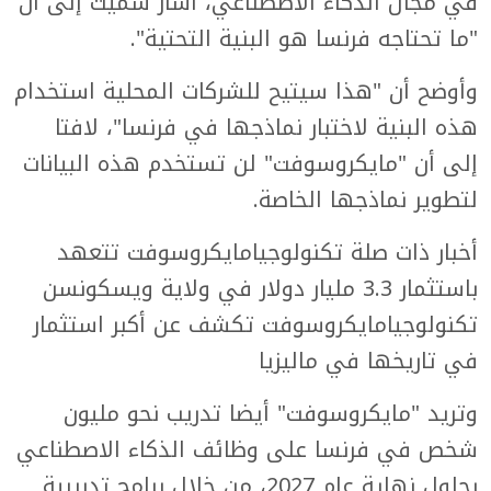
في مجال الذكاء الاصطناعي، أشار سميث إلى أن
"ما تحتاجه فرنسا هو البنية التحتية".
وأوضح أن "هذا سيتيح للشركات المحلية استخدام
هذه البنية لاختبار نماذجها في فرنسا"، لافتا
إلى أن "مايكروسوفت" لن تستخدم هذه البيانات
لتطوير نماذجها الخاصة.
أخبار ذات صلة تكنولوجيامايكروسوفت تتعهد
باستثمار 3.3 مليار دولار في ولاية ويسكونسن
تكنولوجيامايكروسوفت تكشف عن أكبر استثمار
في تاريخها في ماليزيا
وتريد "مايكروسوفت" أيضا تدريب نحو مليون
شخص في فرنسا على وظائف الذكاء الاصطناعي
بحلول نهاية عام 2027، من خلال برامج تدريبية