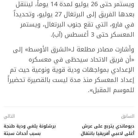
ويستمر حتى 26 يوليو لمدة 14 يوماً، لينتقل
بعدها الفريق إلى البرتغال 27 يوليو، وتحديداً
في فارو، التي تقع جنوب البرتغال، ويستمر
المعسكر حتى 3 أغسطس (آب).
وأشارت مصادر مطلعة لـ«الشرق الأوسط» إلى
«أن فريق الاتحاد سيحظى في معسكره
الإعدادي بمواجهات ودية قوية ونوعية حيث تم
إعداد المعسكر منذ مدة ليست بالقصيرة تحضيراً
للموسم المقبل».
السابق
التالي
ديوماندي يتربع على عرش
برشلونة يلغي ودية طنجة
أغلى لاعبي أفريقيا بانتقال
بسبب أحداث سبتة