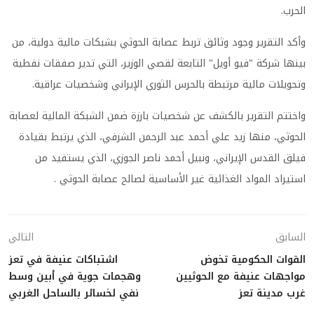
الحرب.
وأكد التقرير وجود وثائق تربط عصابة الحوثي بشبكات مالية دولية، من
بينها شركة "فيو أويل" التابعة لقصي الوزير، التي تدير صفقات نفطية
وتحويلات مالية مرتبطة بالحرس الثوري الإيراني وشخصيات عراقية.
واختتم التقرير بالكشف عن شخصيات بارزة ضمن الشبكة المالية لعصابة
الحوثي، منها زيد علي أحمد عبد الرحمن الشرفي، الذي يرتبط بقيادة
فيلق القدس الإيراني، ونبيل أحمد ناصر الجوزي، الذي يستفيد من
استيراد المواد الغذائية غير الأساسية لصالح عصابة الحوثي .
السابق
التالي
القوات الحكومية تخوض
اشتباكات عنيفة في تعز
مواجهات عنيفة مع الحوثيين
وهجمات جوية في أبين وسط
غرب مدينة تعز
نفي لخسائر بالساحل الغربي