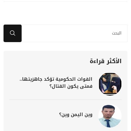
الأكثر قراءة
القوات الحكومية تؤكد جاهزيتها..
فمتى يكون القتال؟
وين اليمن وين؟