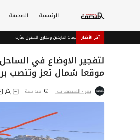
الرئيسية
الصحيفة
آخر الأخبار
إتلاف ألغام وذخائر من مخيمات النازحين ومجاري السيول بمأرب
مقذوف
لتفجير الاوضاع في الساحل
موقعا شمال تعز وتنصب برج
تعز - المنتصف نت :
منذ سنة