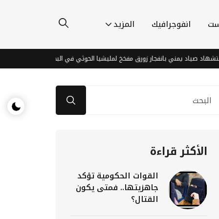
ست
انفوجرافيك
المزيد
اد يمني بانفجار زورق مفخخ لمليشيا الحوثي في البحر الأحمر
الهند تدع
الأكثر قراءة
القوات الحكومية تؤكد
جاهزيتها.. فمتى يكون
القتال؟