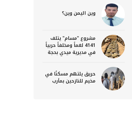
وين اليمن وين؟
مشروع "مسام" يتلف
4141 لغماً ومخلفاً حربياً
في مديرية ميدي بحجة
حريق يلتهم مسكنًا في
مخيم للنازحين بمأرب