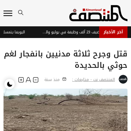
آخر الأخبار
الاقتصاد الأمريكي يضيف 23 ألف وظيفة في يوليو والبطالة تتراجع إلى 4.1%
اليويفا يتمسك بموقف
قتل وجرح ثلاثة مدنيين بانفجار لغم
حوثي بالحديدة
المنتصف نت - متابعات :
منذ سنة