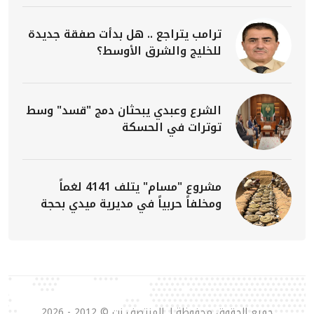
ترامب يتراجع .. هل بدأت صفقة جديدة
للخليج والشرق الأوسط؟
الشرع وعبدي يبحثان دمج "قسد" وسط
توترات في الحسكة
مشروع "مسام" يتلف 4141 لغماً
ومخلفاً حربياً في مديرية ميدي بحجة
جميع الحقوق محفوظة لـ المنتصف نت © 2012 - 2026