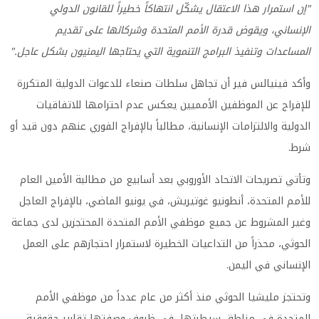
"إن استمرار هذا الاعتقال يشكّل انتهاكاً خطيراً للقانون الدولي
الإنساني، ويقوض قدرة الأمم المتحدة وشركائها على تقديم
المساعدات وتنفيذ البرامج التنموية التي يحتاجها اليمنيون بشكل عاجل."
وأكد فينيالس فير أن تجاهل سلطات صنعاء للدعوات الدولية المتكررة
للإفراج عن الموظفين الأمميين يعكس عدم احترامها للاتفاقيات
الدولية والالتزامات الإنسانية، مطالباً بالإفراج الفوري عنهم دون قيد أو
شرط.
وتأتي تصريحات الاتحاد الأوروبي بعد أسابيع من مطالبة الأمين العام
للأمم المتحدة، أنطونيو غوتيريش، في يونيو الماضي، بالإفراج العاجل
وغير المشروط عن جميع موظفي الأمم المتحدة المحتجزين لدى جماعة
الحوثي، محذراً من التداعيات الخطيرة لاستمرار احتجازهم على العمل
الإنساني في اليمن.
وتحتجز مليشيا الحوثي منذ أكثر من عام عدداً من موظفي الأمم
المتحدة في مناطق سيطرتها، في ظروف وصفتها تقارير حقوقية