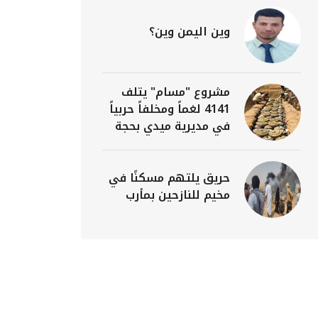
وين اليمن وين؟
مشروع "مسام" يتلف
4141 لغماً ومخلفاً حربياً
في مديرية ميدي بحجة
حريق يلتهم مسكنًا في
مخيم للنازحين بمأرب