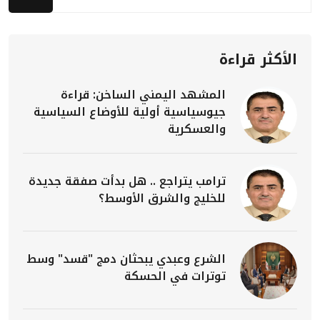
الأكثر قراءة
المشهد اليمني الساخن: قراءة
جيوسياسية أولية للأوضاع السياسية
والعسكرية
ترامب يتراجع .. هل بدأت صفقة جديدة
للخليج والشرق الأوسط؟
الشرع وعبدي يبحثان دمج "قسد" وسط
توترات في الحسكة