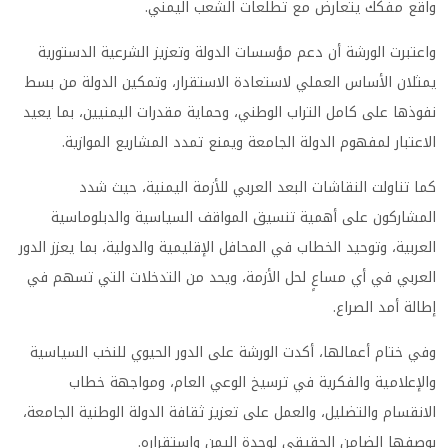
واقع مفكك يتعارض مع تطلعات الشعب اليمني.
واعتبرت الورشة أن دعم مؤسسات الدولة وتعزيز الشرعية الدستورية
يمثلان الأساس العملي لاستعادة الاستقرار، وتمكين الدولة من بسط
نفوذها على كامل التراب الوطني، وحماية مقدرات اليمنيين، بما يعيد
الاعتبار لمفهوم الدولة الجامعة ويمنع تمدد المشاريع الموازية.
كما تناولت النقاشات البعد العربي للأزمة اليمنية، حيث شدد
المشاركون على أهمية تنسيق المواقف السياسية والدبلوماسية
العربية، وتوحيد الخطاب في المحافل الإقليمية والدولية، بما يعزز الدور
العربي في أي مساعٍ لحل الأزمة، ويحد من التدخلات التي تسهم في
إطالة أمد الصراع.
وفي ختام أعمالها، أكدت الورشة على الدور الحيوي للنخب السياسية
والإعلامية والفكرية في ترسيخ الوعي العام، ومواجهة خطاب
الانقسام والتضليل، والعمل على تعزيز ثقافة الدولة الوطنية الجامعة،
بوصفها الضامن الحقيقي لوحدة اليمن واستقراره.