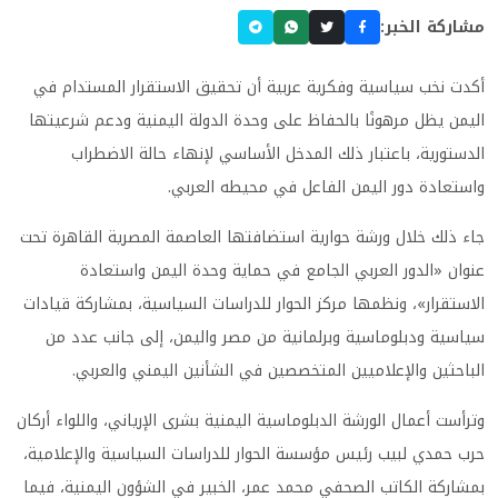
مشاركة الخبر:
أكدت نخب سياسية وفكرية عربية أن تحقيق الاستقرار المستدام في
اليمن يظل مرهونًا بالحفاظ على وحدة الدولة اليمنية ودعم شرعيتها
الدستورية، باعتبار ذلك المدخل الأساسي لإنهاء حالة الاضطراب
واستعادة دور اليمن الفاعل في محيطه العربي.
جاء ذلك خلال ورشة حوارية استضافتها العاصمة المصرية القاهرة تحت
عنوان «الدور العربي الجامع في حماية وحدة اليمن واستعادة
الاستقرار»، ونظمها مركز الحوار للدراسات السياسية، بمشاركة قيادات
سياسية ودبلوماسية وبرلمانية من مصر واليمن، إلى جانب عدد من
الباحثين والإعلاميين المتخصصين في الشأنين اليمني والعربي.
وترأست أعمال الورشة الدبلوماسية اليمنية بشرى الإرياني، واللواء أركان
حرب حمدي لبيب رئيس مؤسسة الحوار للدراسات السياسية والإعلامية،
بمشاركة الكاتب الصحفي محمد عمر، الخبير في الشؤون اليمنية، فيما