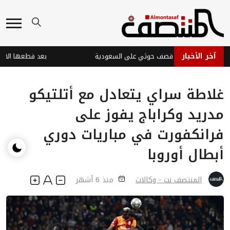
آخر الأخبار
ت في نجران جراء قصف حوثي على السعودية
غلاطة سراي يتعادل مع أتلتيكو
مدريد وكراباج يفوز على
فرانكفورت في مباريات دوري
أبطال أوروبا
المنتصف نت - وكالات
منذ 6 أشهر