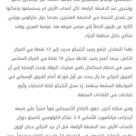
روتجيري عند الدقيقة الرابعة. لكن أصحاب الأرض لم يستسلموا وتمكنوا
من تعديل النتيجة في الدقيقة العشرين، بعدما حول ماركوس يورنتي
الكرة عن طريق الخطأ إلى مرمى فريقه بعد عرضية المجري رولاند
شالاي داخل منطقة الجزاء.
بهذا التعادل، ارتفع رصيد أتلتيكو مدريد إلى 13 نقطة في المركز
الثامن، بينما أصبح رصيد غلاطة سراي 10 نقاط في المركز السادس
عشر، في انتظار استكمال باقي مباريات الجولة. وتجدر الإشارة إلى أن
الفريق التركي ما زال يبحث عن أول فوز له أمام الفريق الإسباني في
المواجهة السابعة بينهما، إذ سجل أتلتيكو ثلاثة انتصارات وأربع
تعادلات في اللقاءات السابقة.
وفي مباراة أخرى، حقق كاراباج الأذربيجاني فوزاً مثيراً على ضيفه
آينتراخت فرانكفورت الألماني 3-2. تقدّم الكولومبي كاميلو دوران
لأصحاب الأرض عند الدقيقة الرابعة، قبل أن يرد التركي دجان أوزون
بهدف التعادل للضيوف في الدقيقة 11. واستمر اللقاء محتدماً، حيث