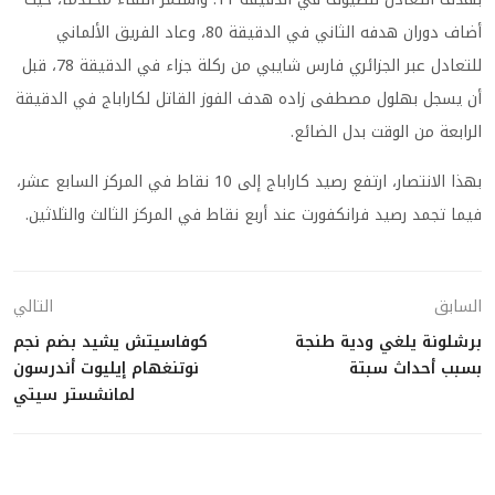
أضاف دوران هدفه الثاني في الدقيقة 80، وعاد الفريق الألماني
للتعادل عبر الجزائري فارس شايبي من ركلة جزاء في الدقيقة 78، قبل
أن يسجل بهلول مصطفى زاده هدف الفوز القاتل لكاراباج في الدقيقة
الرابعة من الوقت بدل الضائع.
بهذا الانتصار، ارتفع رصيد كاراباج إلى 10 نقاط في المركز السابع عشر،
فيما تجمد رصيد فرانكفورت عند أربع نقاط في المركز الثالث والثلاثين.
السابق
التالي
برشلونة يلغي ودية طنجة
كوفاسيتش يشيد بضم نجم
بسبب أحداث سبتة
نوتنغهام إيليوت أندرسون
لمانشستر سيتي