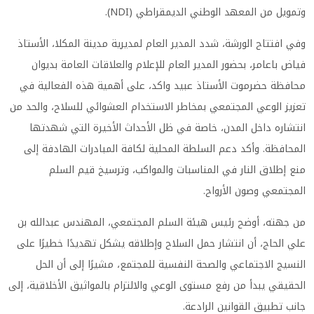
وتمويل من المعهد الوطني الديمقراطي (NDI).
وفي افتتاح الورشة، شدد المدير العام لمديرية مدينة المكلا، الأستاذ
فياض باعامر، بحضور المدير العام للإعلام والعلاقات العامة بديوان
محافظة حضرموت الأستاذ عبيد واكد، على أهمية هذه الفعالية في
تعزيز الوعي المجتمعي بمخاطر الاستخدام العشوائي للسلاح، والحد من
انتشاره داخل المدن، خاصة في ظل الأحداث الأخيرة التي شهدتها
المحافظة. وأكد دعم السلطة المحلية لكافة المبادرات الهادفة إلى
منع إطلاق النار في المناسبات والمواكب، وترسيخ قيم السلم
المجتمعي وصون الأرواح.
من جهته، أوضح رئيس هيئة السلم المجتمعي، المهندس عبدالله بن
علي الحاج، أن انتشار حمل السلاح وإطلاقه يشكل تهديدًا خطيرًا على
النسيج الاجتماعي والصحة النفسية للمجتمع، مشيرًا إلى أن الحل
الحقيقي يبدأ من رفع مستوى الوعي والالتزام بالمواثيق الأخلاقية، إلى
جانب تطبيق القوانين الرادعة.