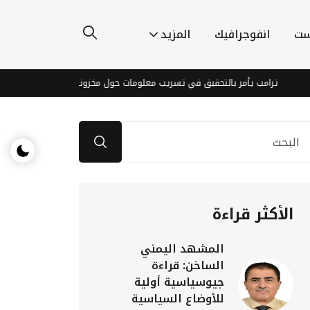
ست
انفوجرافيك
المزيد
ترامب يأمر بالتحقيق في تسريب معلومات حول مخزونات ذخيرة البنتاغون
الأكثر قراءة
المشهد اليمني
الساخن: قراءة
جيوسياسية أولية
للأوضاع السياسية