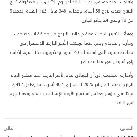
وأفادت المنظمة، في تقريرها الصادر يوم الاثنين، بأن مصفوفة تتبع
النزوح رصدت نزوح 58 أسرة، بإجمالي 348 فردًا، خلال الفترة الممتدة
من 18 وحتى 24 يناير الجاري.
ووفقًا للتقرير، سُجلت معظم حالات النزوح من محافظات حضرموت
ومأرب والحديدة وتعز، فيما توجهت الأسر النازحة للاستقرار في
محافظة مأرب التي استقبلت 40 أسرة، وحضرموت بـ15 أسرة، إضافة
إلى أسرتين في محافظة تعز.
وأشارت المنظمة إلى أن إجمالي عدد الأسر النازحة منذ مطلع العام
الجاري وحتى 24 يناير 2026 ارتفع إلى 402 أسرة، بما يعادل 2,412
فردًا، في مؤشر يعكس استمرار الأزمة الإنسانية واتساع رقعة النزوح
في البلاد.
السابق
التالي