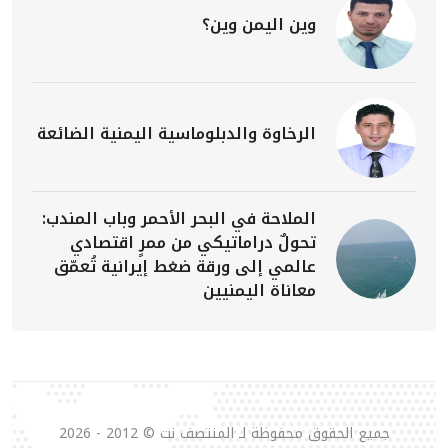
وين اليمن وين؟
الرخاوة والدبلوماسية اليمنية الضائعة
الملاحة في البحر الأحمر وباب المندب:
تحولٌ دراماتيكي من ممرٍ اقتصادي
عالمي إلى ورقة ضغط إيرانية تُعمّق
معاناة اليمنيين
جميع الحقوق محفوظة لـ المنتصف نت © 2012 - 2026