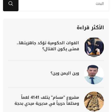
الأكثر قراءة
القوات الحكومية تؤكد جاهزيتها..
فمتى يكون القتال؟
وين اليمن وين؟
مشروع "مسام" يتلف 4141 لغماً
ومخلفاً حربياً في مديرية ميدي بحجة