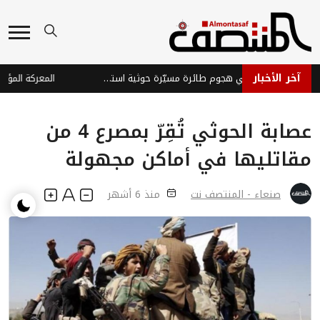
آخر الأخبار
إصابة ثلاثة جنود في هجوم طائرة مسيّرة حوثية استهدف موقعاً عسكرياً شرق تعز
عصابة الحوثي تُقِرّ بمصرع 4 من
مقاتليها في أماكن مجهولة
صنعاء - المنتصف نت
منذ 6 أشهر