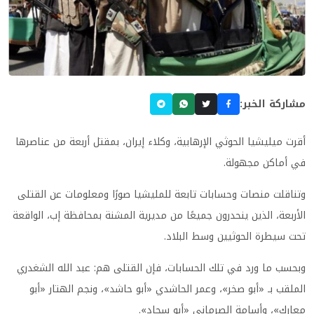
مشاركة الخبر:
أقرت ميليشيا الحوثي الإرهابية، وكلاء إيران، بمقتل أربعة من عناصرها
في أماكن مجهولة.
وتناقلت منصات وحسابات تابعة للمليشيا صورًا ومعلومات عن القتلى
الأربعة، الذين ينحدرون جميعًا من مديرية المشنة بمحافظة إب، الواقعة
تحت سيطرة الحوثيين وسط البلاد.
وبحسب ما ورد في تلك الحسابات، فإن القتلى هم: عبد الله الشغدري
الملقب بـ «أبو صخر»، وعمر الحاشدي «أبو حاشد»، ونجم الهتار «أبو
معارك»، وأسامة الصرماني «أبو سجاد».