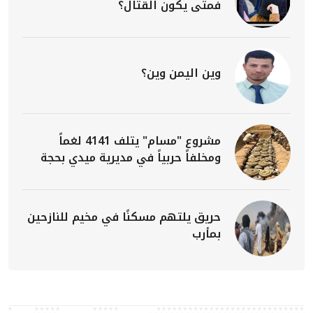
فمتى يكون القتال؟
وين اليمن وين؟
مشروع "مسام" يتلف 4141 لغماً
ومخلفاً حربياً في مديرية ميدي بحجة
حريق يلتهم مسكنًا في مخيم للنازحين
بمأرب