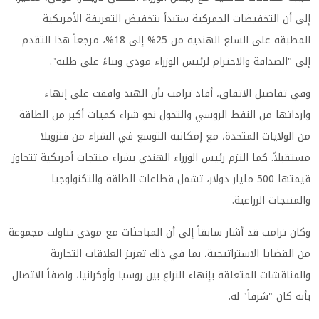
إلى أن التخفيضات الجمركية ستبدأ بتخفيض التعريفة الأمريكية
المطبقة على السلع الهندية من 25% إلى 18%، مرجعاً هذا التقدم
إلى "الصداقة والاحترام لرئيس الوزراء مودي وبناءً على طلبه".
وفي تفاصيل الاتفاق، أفاد ترامب بأن الهند وافقت على إنهاء
وارداتها من النفط الروسي والتحول نحو شراء كميات أكبر من الطاقة
من الولايات المتحدة، مع إمكانية التوسع في الشراء من فنزويلا
مستقبلاً. كما التزم رئيس الوزراء الهندي بشراء منتجات أمريكية تتجاوز
قيمتها 500 مليار دولار، تشمل قطاعات الطاقة والتكنولوجيا
والمنتجات الزراعية.
وكان ترامب قد أشار سابقاً إلى أن المباحثات مع مودي تناولت مجموعة
من القضايا الاستراتيجية، بما في ذلك تعزيز العلاقات التجارية
والمناقشات المتعلقة بإنهاء النزاع بين روسيا وأوكرانيا، واصفاً الاتصال
بأنه كان "شرفاً" له.