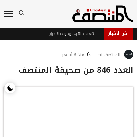
آخر الأخبار
نبض عدن الحية رفضًا للعصيان .. حين ينتصر العمال للإنسان والوطن
شعب جاهز… وحرب بلا قرار
المنتصف نت
منذ 6 أشهر
العدد 846 من صحيفة المنتصف