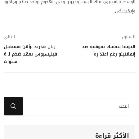
الوسط جرافينبرخ، ماك أليستر وفيرتز، وفي الهجوم تواجد صلاح وجاكبو
وإيكيتيكي.
السابق
التالي
اليويفا يتمسك بموقفه ضد
ريال مدريد يؤمّن مستقبل
إنفانتينو رغم اعتذاره
فينيسيوس بعقد ضخم لـ 6
سنوات
الأكثر قراءة