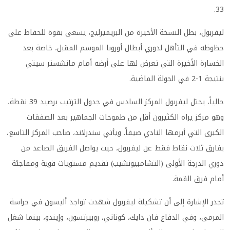
33.
ليفربول، بطل النسخة الأخيرة من البريميرليج، يسعى بقوة للحفاظ على
حظوظه في التأهل لدوري أبطال أوروبا الموسم المقبل، خاصة بعد
الخسارة الأخيرة التي تعرض لها على أرضه أمام مانشستر سيتي
بنتيجة 1-2 في الجولة الماضية.
حالياً، يحتل ليفربول المركز السادس في جدول الترتيب برصيد 39 نقطة،
وهو مركز يراه الكثيرون أقل من طموحات الجماهير بعد الصفقات
الكبرى التي أبرمها النادي صيفاً. ويأتي سندرلاند، صاحب المركز التاسع،
بفارق ثلاث نقاط فقط عن ليفربول، حيث يواصل الفريق الصاعد من
دوري الدرجة الأولى (التشامبيونشيب) تقديم مستويات قوية ومفاجئة
أمام فرق القمة.
تجدر الإشارة إلى أن تشكيلة ليفربول شهدت تواجد أليسون في حراسة
المرمى، وفي الدفاع فان دايك، كوناتي، روبيرتسون، وإيندو، بينما شغل