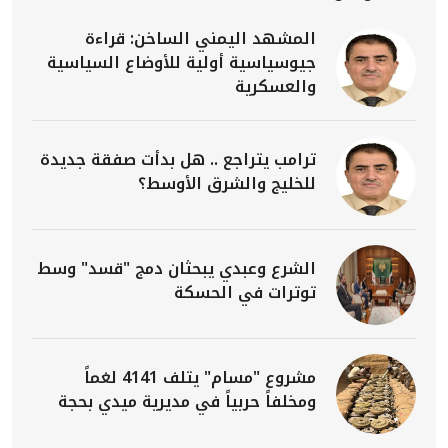
المشهد اليمني الساخن: قراءة
جيوسياسية أولية للأوضاع السياسية
والعسكرية
ترامب يتراجع .. هل بدأت صفقة جديدة
للخليج والشرق الأوسط؟
الشرع وعبدي يبحثان دمج "قسد" وسط
توترات في الحسكة
مشروع "مسام" يتلف 4141 لغماً
ومخلفاً حربياً في مديرية ميدي بحجة