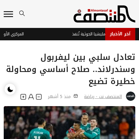
آخر الأخبار
عية تُهدِّد .. والمليشيا الحوثية تُنفذ
تعادل سلبي بين ليفربول
وسندرلاند.. صلاح أساسي ومحاولة
خطيرة تضيع
المنتصف نت - رياضة
منذ 5 أشهر