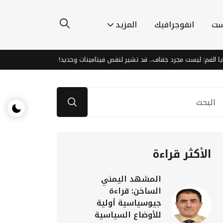
ست
انفوجرافيك
المزيد
م: ليست مجرد جفاف.. قد تشير لنقص فيتامينات وحديد!
الذكاء الاصطناع
الأكثر قراءة
المشهد اليمني
الساخن: قراءة
جيوسياسية أولية
للأوضاع السياسية