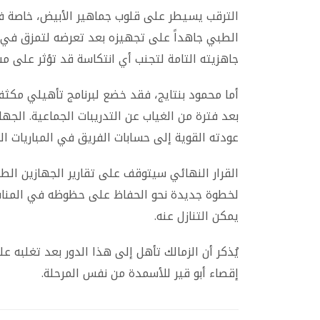
الترقب يسيطر على قلوب جماهير الأبيض، خاصة في
الطبي جاهداً على تجهيزه بعد تعرضه لتمزق في ا
جاهزيته التامة لتجنب أي انتكاسة قد تؤثر على مس
أما محمود بنتايج، فقد خضع لبرنامج تأهيلي مكثف
بعد فترة من الغياب عن التدريبات الجماعية. الجه
عودته القوية إلى حسابات الفريق في المباريات ال
القرار النهائي سيتوقف على تقارير الجهازين الط
لخطوة جديدة نحو الحفاظ على حظوظه في المنا
يمكن التنازل عنه.
يُذكر أن الزمالك تأهل إلى هذا الدور بعد تغلبه 
إقصاء أبو قير للأسمدة من نفس المرحلة.