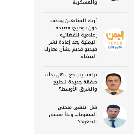
والعسكرية
أربك المتابعين وحذف
دون توضيح: فضيحة
إعلامية للفضائية
اليمنية بعد إعادة نشر
فيديو قديم بشأن معارك
البيضاء
ترامب يتراجع .. هل بدأت
صفقة جديدة للخليج
والشرق الأوسط؟
هل انتهى منحنى
السقوط... وبدأ منحنى
الصعود؟