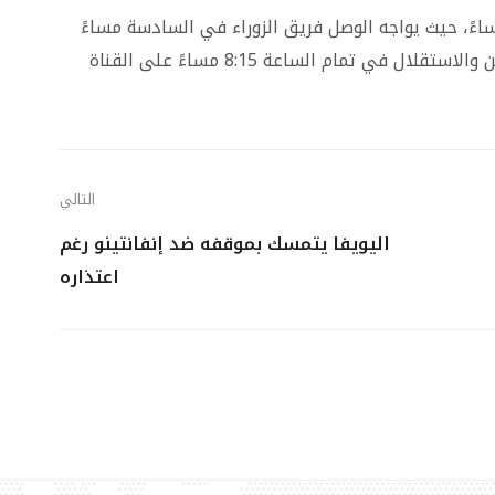
اءان مرتقبان مساءً، حيث يواجه الوصل فريق الزوراء في السادسة مساءً
عبر قناة beIN Sports HD 5، تليها مباراة الحسين والاستقلال في تمام الساعة 8:15 مساءً على القناة
التالي
اليويفا يتمسك بموقفه ضد إنفانتينو رغم
اعتذاره