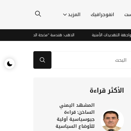
ست
انفوجرافيك
المزيد
هديدات الأمنية
الذهب: هندسة "مذبحة الدببة" وصعود صاروخي يتجاوز ا
الأكثر قراءة
المشهد اليمني
الساخن: قراءة
جيوسياسية أولية
للأوضاع السياسية