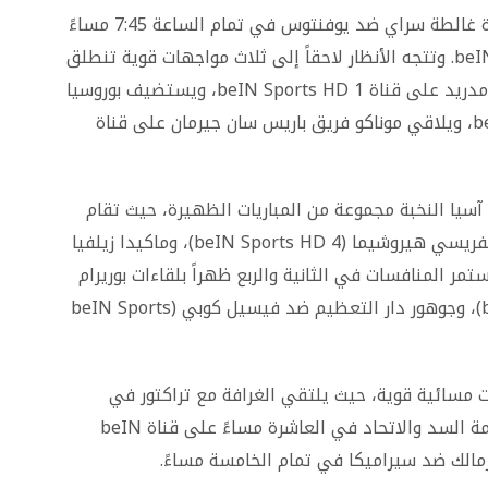
في دوري أبطال أوروبا، تنطلق الإثارة مبكراً بمباراة غالطة سراي ضد يوفنتوس في تمام الساعة 7:45 مساءً
بتوقيت القاهرة، وتُنقل على قناة beIN Sports HD 3. وتتجه الأنظار لاحقاً إلى ثلاث مواجهات قوية تنطلق
في العاشرة مساءً، حيث يواجه بنفيكا نظيره ريال مدريد على قناة beIN Sports HD 1، ويستضيف بوروسيا
دورتموند فريق أتالانتا عبر قناة beIN Sports HD 4، ويلاقي موناكو فريق باريس سان جيرمان على قناة
سيا النخبة مجموعة من المباريات الظهيرة، حيث تقام
مباراتان في تمام الساعة 12 ظهراً: سيول ضد سانفريسي هيروشيما (beIN Sports HD 4)، وماكيدا زيلفيا
و رونجتشينج (beIN Sports HD 5). وتستمر المنافسات في الثانية والربع ظهراً بلقاءات بوريرام
يونايتد ضد شنجهاي شينهوا (beIN Sports HD 5)، وجوهور دار التعظيم ضد فيسيل كوبي (beIN Sports
ت مسائية قوية، حيث يلتقي الغرافة مع تراكتور في
السادسة مساءً (beIN Sports HD 4)، وتُختتم بقمة السد والاتحاد في العاشرة مساءً على قناة beIN