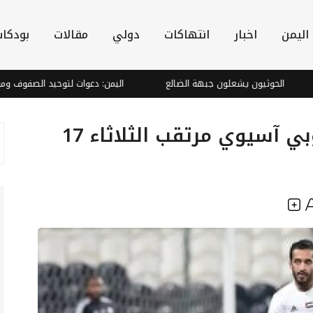
اليمن
اخبار
انتهاكات
دولي
مقالات
بودكا
لحوثيون يشعلون جبهة الضالع
اليمن: دعوات لتوحيد الصفوف ومواجهة الت
مواعيد نار اليوم: صراع أوروبي آسيوي مرتقب الثلاثاء 17