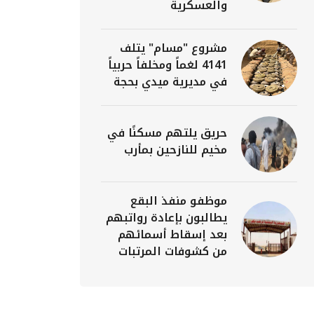
والعسكرية
مشروع "مسام" يتلف
4141 لغماً ومخلفاً حربياً
في مديرية ميدي بحجة
حريق يلتهم مسكنًا في
مخيم للنازحين بمأرب
موظفو منفذ البقع
يطالبون بإعادة رواتبهم
بعد إسقاط أسمائهم
من كشوفات المرتبات