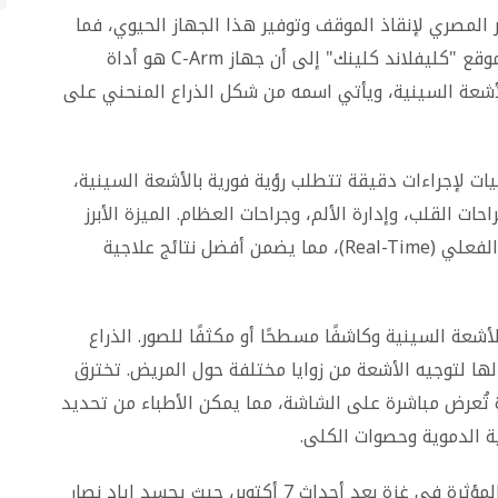
المصري لإنقاذ الموقف وتوفير هذا الجهاز الحيوي، فما
هو جهاز C-Arm الذي أصبح محور الأحداث؟ يشير موقع "كليفلاند كلينك" إلى أن جهاز C-Arm هو أداة
عة السينية، ويأتي اسمه من شكل الذراع المنحني على
 لإجراءات دقيقة تتطلب رؤية فورية بالأشعة السينية،
ات القلب، وإدارة الألم، وجراحات العظام. الميزة الأبرز
هي قدرته على إنتاج صور عالية الدقة في الوقت الفعلي (Real-Time)، مما يضمن أفضل نتائج علاجية
أشعة السينية وكاشفًا مسطحًا أو مكثفًا للصور. الذراع
رونة لا مثيل لها لتوجيه الأشعة من زوايا مختلفة حول المريض. تخترق
تُعرض مباشرة على الشاشة، مما يمكن الأطباء من تحديد
ة الدموية وحصوات الكلى.
مسلسل "صحاب الأرض" يتناول القضايا الإنسانية المؤثرة في غزة بعد أحداث 7 أكتوبر، حيث يجسد إياد نصار