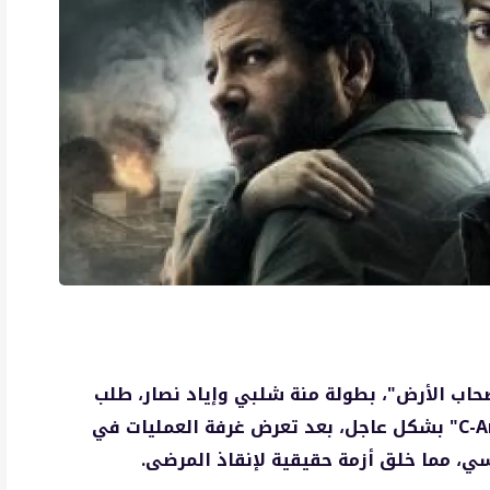
اب الأرض"، بطولة منة شلبي وإياد نصار، طلب
الطبيبة سلمى (منة شلبي) إحضار جهاز "C-Arm" بشكل عاجل، بعد تعرض غرفة العمليات في
، مما خلق أزمة حقيقية لإنقاذ المرضى.