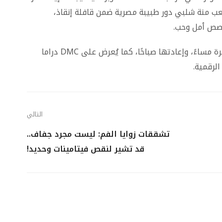
ب منة شلبي دور طبيبة مصرية ضمن قافلة إنقاذ،
قصص أمل وحب.
يُعرض المسلسل على قناة DMC في الحادية عشرة مساءً، وإعادتها صباحًا، كما يُعرض على DMC دراما
التالي
تشققات زوايا الفم: ليست مجرد جفاف..
قد تشير لنقص فيتامينات وحديد!