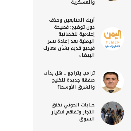
والعسكرية
أربك المتابعين وحذف
دون توضيح: فضيحة
إعلامية للفضائية
اليمنية بعد إعادة نشر
فيديو قديم بشأن معارك
البيضاء
ترامب يتراجع .. هل بدأت
صفقة جديدة للخليج
والشرق الأوسط؟
جبايات الحوثي تخنق
التجار وتفاقم انهيار
السوق