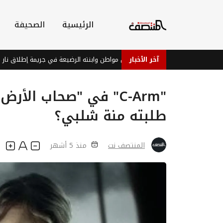
الرئيسية
الصحيفة
لف إيران
آخر الأخبار
مقتل مواطن وابنته الرضيعة في جريمة إطلاق نار بشبوة على خ
"C-Arm" في "صحاب الأ
طلبته منة شلبي؟
المنتصف نت
منذ 5 أشهر