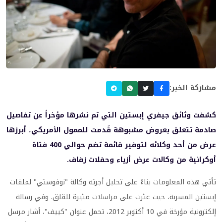
مشاركة الخبر:
كشفت وثائق جيفري إبستين التي تم نشرها مؤخراً عن تفاصيل
صادمة تتعلق بعروض مشبوهة قُدمت للممول الأمريكي، أبرزها
عرض من أحد وكلائه لتوفير قائمة تضم حوالي 400 فتاة
أوكرانية من وكالات عرض أزياء وحفلات زفاف.
تأتي هذه المعلومات بناءً على تحليل أجرته وكالة "نوفوستي" لملفات
إبستين المسربة، حيث عثرت على مراسلات مثيرة للقلق. وفي رسالة
إلكترونية مؤرخة في 10 أكتوبر 2012، تحمل عنوان "كييف"، أشار مرسل