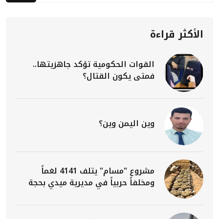
الأكثر قراءة
القوات الحكومية تؤكد جاهزيتها..
فمتى يكون القتال؟
وين اليمن وين؟
مشروع "مسام" يتلف 4141 لغماً
ومخلفاً حربياً في مديرية ميدي بحجة