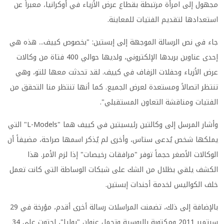
مجهول إلى امرأة مرتبطة بقطاع عرض الأزياء في أوكرانيا، معبراً عن
استعدادها لتقديم الفتيات للمعاينة.
جاء في نص الرسالة الموجهة إلى إبستين: "بخصوص كييف... هذه هي
إحدى عناوين بريدها الإلكتروني، ولديها حوالي 400 فتاة من وكالات
عرض الأزياء وحفلات الزفاف في كييف. لقد تحدثت معها للتو، وهي
تنتظر اتصالاً ومستعدة لعرض الجميع. كما أنها تنتظر منا التحقق من
الفتيات ومناقشة التعاون المستقبلي".
وأشار المرسل إلى وكالتين رئيسيتين في كييف هما "L-Models" التي
يملكها شخص يُدعى ستاس، وأخرى لم يُذكر اسمها صراحة، مضيفاً أن
الوكالات الأصغر حجماً توفر "مرافقات رخيصات" إذا لزم الأمر. هذا
الكشف يلقي بظلال من الشك على شبكات الوساطة التي كانت تعمل
خلف الكواليس لخدمة أجندات إبستين.
بالإضافة إلى ذلك، تضمنت المراسلات رسالة أخرى أقدم، مؤرخة في 29
سبتمبر 2011 ومكتوبة بالروسية وتحمل عنوان "يوليا"، احتوت على 34