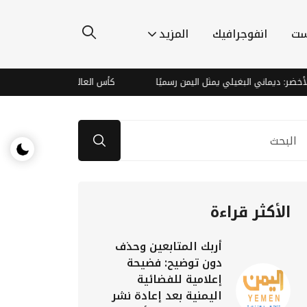
ست
انفوجرافيك
المزيد
يماني البغيلي يمثل اليمن رسميًا
كأس العالم للسيدات يدفع الدوري الأمري
الأكثر قراءة
أربك المتابعين وحذف
دون توضيح: فضيحة
إعلامية للفضائية
اليمنية بعد إعادة نشر