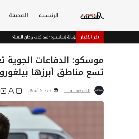
الرئيسية
الصحيفة
آخر الأخبار
فيغو يطالب بإقالة إنفانتينو: "لقد كذب وخان اللعبة"
درا
تسع مناطق أبرزها بيلغورو
المنتصف نت -
منذ 5 أشهر