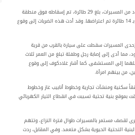
وأفادت الوزارة في بيان صدر يوم الأحد بأن أكبر عدد من المسيرات، بلغ 29 طائرة، تم إسقاطه فوق منطقة
بيلغورود، تلتها منطقة ساراتوف في وسط روسيا بـ 14 طائرة تم اعتراضها. وقد أدت هذه الضربات إلى وقوع
إحدى المسيرات سقطت على سيارة بالقرب من قرية
كيلومترات من الحدود، مما أدى إلى إصابة رجل وطفلة تبلغ من العمر ثلاث
 نقلهما إلى المستشفى. كما أشار غلادكوف إلى وقوع
، من بينهم امرأة.
اً سكنية ومنشآت تجارية وخطوط أنابيب غاز وخطوط
ت بموقع بنية تحتية تسببت في انقطاع التيار الكهربائي
خرى لقصف مستمر بالمسيرات طوال فترة النزاع، وتتهم
بنية التحتية الحيوية بشكل متعمد. وفي المقابل، ردت