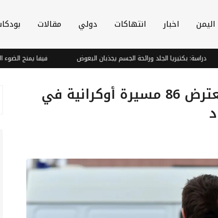
اليمن
اخبار
انتهاكات
دولي
مقالات
بودكا
سة: بكتيريا الجلد ورائحة الجسم يجذبان البعوض
فيفا يمنح الضوء الأخضر: د
موسكو: الدفاعات الجوية تعترض 86 مسيرة أوكرانية في
د