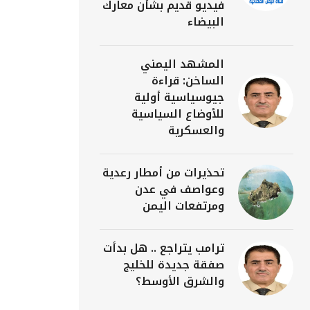
فيديو قديم بشأن معارك
البيضاء
المشهد اليمني
الساخن: قراءة
جيوسياسية أولية
للأوضاع السياسية
والعسكرية
تحذيرات من أمطار رعدية
وعواصف في عدن
ومرتفعات اليمن
ترامب يتراجع .. هل بدأت
صفقة جديدة للخليج
والشرق الأوسط؟