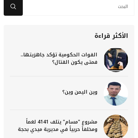
الأكثر قراءة
القوات الحكومية تؤكد جاهزيتها..
فمتى يكون القتال؟
وين اليمن وين؟
مشروع "مسام" يتلف 4141 لغماً
ومخلفاً حربياً في مديرية ميدي بحجة