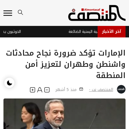
آخر الأخبار
رخاوة والدبلوماسية اليمنية الضائعة
الحوثيون يصعّد
الإمارات تؤكد ضرورة نجاح محادثات
واشنطن وطهران لتعزيز أمن
المنطقة
المنتصف نت -
منذ 5 أشهر