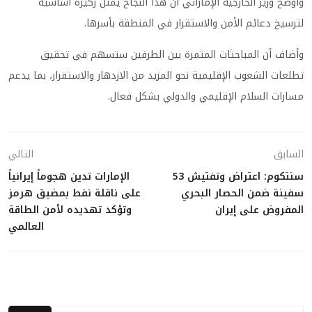
وأوضح وزير الخارجية الإماراتي أن هذا النجاح يمثل ركيزة أساسية
لترسيخ دعائم الأمن والاستقرار في المنطقة بأسرها.
وأضاف أن المباحثات المثمرة بين الطرفين ستسهم في تحقيق
تطلعات الشعوب الإقليمية نحو المزيد من الازدهار والاستقرار، بما يدعم
مسارات السلام الإقليمي والدولي بشكل فعال.
السابق
التالي
سنتكوم: اعتراض وتفتيش 53
الإمارات تدين هجوماً إيرانياً
سفينة ضمن الحصار البحري
على ناقلة نفط بمضيق هرمز
المفروض على إيران
وتؤكد تهديده لأمن الطاقة
العالمي