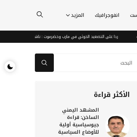
ست
انفوجرافيك
المزيد
ردا على التصعيد الحوثي في مارب وحضرموت : ناشطون يطالبون الشرعية والتحالف
الأكثر قراءة
المشهد اليمني
الساخن: قراءة
جيوسياسية أولية
للأوضاع السياسية