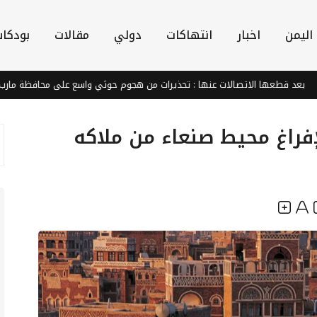
اليمن
اخبار
انتهاكات
دولي
مقالات
بودكا
قطعها الاتصالات عنها : تحذيرات من هجوم حوثي واسع على محافظة مارب
اغ محيط صنعاء من ملاكه