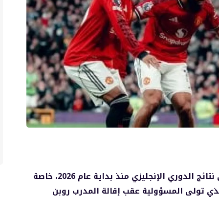
يشهد مانشستر يونايتد فترة تألق لافتة في نتائج الدوري الإنجليزي منذ بداية عام 2026، خاصة
الذي تولى المسؤولية عقب إقالة المدرب روبن