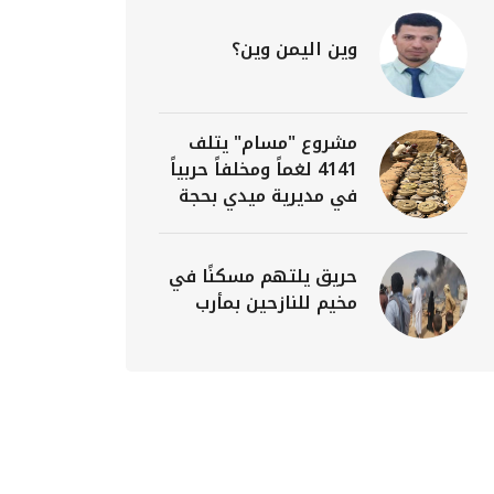
وين اليمن وين؟
مشروع "مسام" يتلف
4141 لغماً ومخلفاً حربياً
في مديرية ميدي بحجة
حريق يلتهم مسكنًا في
مخيم للنازحين بمأرب