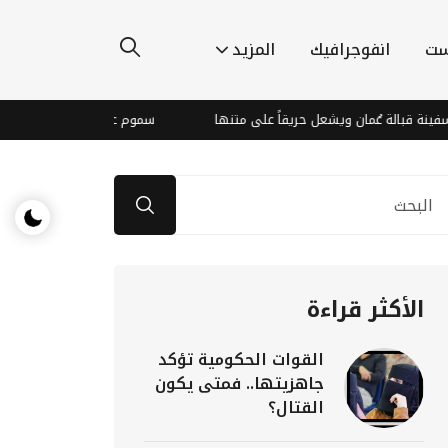
ست
انفوجرافيك
المزيد
الة عُمان ويشعل حريقاً على متنها
سموم عابرة وعقول ترفض السقوط .
الأكثر قراءة
القوات الحكومية تؤكد
جاهزيتها.. فمتى يكون
القتال؟