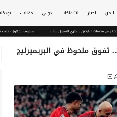
اليمن
اخبار
انتهاكات
دولي
مقالات
بودكا
 من مخيمات النازحين ومجاري السيول بمأرب
مقذوف مجهول يصيب سفينة قب
يونايتد يتصدر إنجازات 2026.. تفوق ملحوظ في البريميرليج