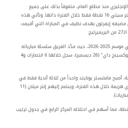
18 نقطة في الدوري الإنجليزي منذ مطلع العام، متفوقاً بذلك على جميع
منافسيه في البطولة، حيث حصد أرسنال ومانشستر سيتي 16 نقطة فقط خلال الفترة ذاتها. وتأتي هذه
ى مضيفه إيفرتون بهدف نظيف في المباراة التي أقيمت
يج.
يواصل مانشستر يونايتد سلسلة نتائجه المميزة في موسم 2025-2026، حيث مدّد الفريق سلسلة مبارياته
دون خسارة إلى 10 مواجهات متتالية منذ يوم "البوكسينج داي" (26 ديسمبر)، سجل خلالها 6 انتصارات و4
ة، أصبح مانشستر يونايتد واحداً من ثلاثة أندية فقط في
الدوريات الأوروبية الخمسة الكبرى التي لم تتلق أي هزيمة خلال هذه الفترة، وينضم إليهم إنتر ميلان (11
الانتصار رفع رصيد مانشستر يونايتد إلى 48 نقطة، مما أسهم في احتلاله المركز الرابع في جدول ترتيب