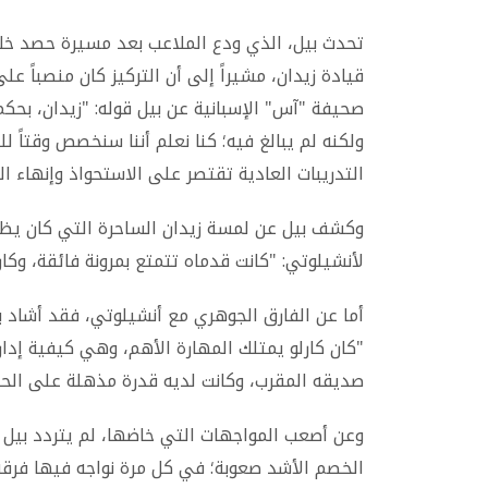
قيادة زيدان، مشيراً إلى أن التركيز كان منصباً 
صحيفة "آس" الإسبانية عن بيل قوله: "زيدان، بحك
ولكنه لم يبالغ فيه؛ كنا نعلم أننا سنخصص وقتاً لل
التدريبات العادية تقتصر على الاستحواذ وإنهاء ا
وكشف بيل عن لمسة زيدان الساحرة التي كان يظهره
لأنشيلوتي: "كانت قدماه تتمتع بمرونة فائقة، وكا
أما عن الفارق الجوهري مع أنشيلوتي، فقد أشاد بي
"كان كارلو يمتلك المهارة الأهم، وهي كيفية إدارة
صديقه المقرب، وكانت لديه قدرة مذهلة على ال
وعن أصعب المواجهات التي خاضها، لم يتردد بيل في
الخصم الأشد صعوبة؛ في كل مرة نواجه فيها فرقه، س