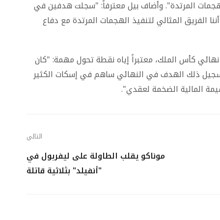
دها على الهجمات المرتدة". وأضاف بيل معترفاً: "سجلت هدفين في
ننا الفريق المثالي لتنفيذ الهجمات المرتدة مع دفاع
ائي كأس الملك، معتبراً إياه نقطة تحول مهمة: "كان
سجيل ذلك الهدف في النهائي ساهم في إسكات الكثير
قيمة المالية الضخمة لعقدي".
التالي
موناكو يقلب الطاولة على ليفربول في
"أنفيلد" بثلاثية قاتلة