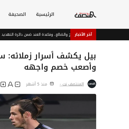
الرئيسية
الصحيفة
آخر الأخبار
سكرية حوثية على تخوم لحج والضالع.. وقاعدة العند ضمن دائرة التهديد
بيل يكشف أسرار زملائه: س
وأصعب خصم واجهه
المنتصف نت -
منذ 5 أشهر