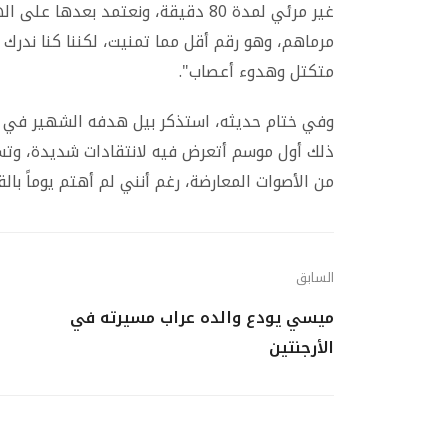
غير مرئي لمدة 80 دقيقة، ونعتمد بع
مرماهم، وهو رقم أقل مما تمنيت، لكننا كنا ندرك أ
متكتل وهدوء أعصاب".
وفي ختام حديثه، استذكر بيل هدفه الشهير في نه
ذلك أول موسم أتعرض فيه لانتقادات شديدة، وت
من الأصوات المعارضة، رغم أنني لم أهتم يوماً بال
السابق
ميسي يودع والده عراب مسيرته في
الأرجنتين