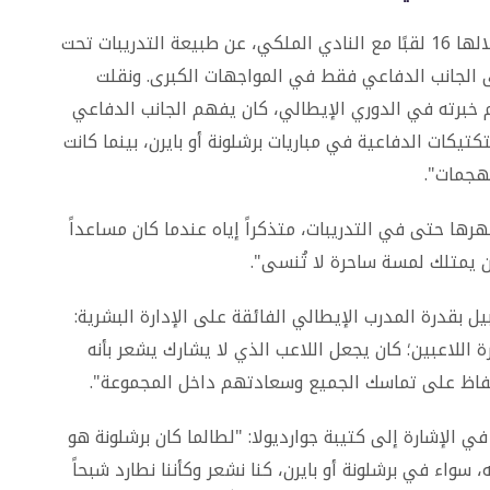
تحدث بيل، الذي ودع الملاعب بعد مسيرة حصد خلالها 16 لقبًا مع النادي الملكي، عن طبيعة التدريبات تحت
على الجانب الدفاعي فقط في المواجهات الكبرى. ونقلت
م خبرته في الدوري الإيطالي، كان يفهم الجانب الدفاعي
تكتيكات الدفاعية في مباريات برشلونة أو بايرن، بينما كانت
لهجمات".
ا حتى في التدريبات، متذكراً إياه عندما كان مساعداً
ن يمتلك لمسة ساحرة لا تُنسى".
ل بقدرة المدرب الإيطالي الفائقة على الإدارة البشرية:
 اللاعبين؛ كان يجعل اللاعب الذي لا يشارك يشعر بأنه
حفاظ على تماسك الجميع وسعادتهم داخل المجموعة".
 الإشارة إلى كتيبة جوارديولا: "لطالما كان برشلونة هو
واء في برشلونة أو بايرن، كنا نشعر وكأننا نطارد شبحاً