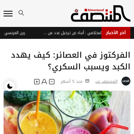
آخر الأخبار
بينهم شقيق حمود المخلافي : أنباء عن ترحيل عدد من كوادر الإصلاح من القاهرة بسبب فعالية غير مرخصة
رين الفرنسي يجدد عق
الفركتوز في العصائر: كيف يهدد
الكبد ويسبب السكري؟
المنتصف نت
منذ 5 أشهر