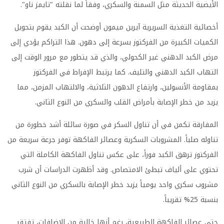
الأيضية الحديثة مثل السمنة والسكري، وفقاً لما نقلته "تايمز ناو".
أخصائية التغذية السريرية آيرين ميمون أوضحت أن الكبد يقوم بتحويل
الكميات الكبيرة من الفركتوز بسرعة إلى دهون. هذا التراكم يؤدي إلى
مرض الكبد الدهني غير الكحولي، والذي قد يتطور مع مرور الوقت إلى
التهاب الكبد الدهني والتليف. كما يرتبط الإفراط في الفركتوز
بمقاومة الأنسولين، وارتفاع الدهون الثلاثية، والالتهاب المزمن، مما
يزيد من خطر الإصابة بأمراض القلب والسكري من النوع الثاني.
المفارقة تكمن في أن تناول السكر في صورة سائلة أشد خطورة من
تناوله صلباً. المشروبات السكرية وعصائر الفاكهة توفر جرعة سريعة من
الفركتوز ترهق الكبد فوراً، على عكس تناول الفاكهة الكاملة التي
تحتوي على ألياف تبطئ الامتصاص. وقد أظهرت الدراسات أن شرب
مشروب سكري واحد يومياً يزيد خطر الإصابة بالسكري من النوع الثاني
بنسبة 25% تقريباً.
حتى عصائر الفاكهة الطبيعية، رغم أنها خالية من الإضافات، تفتقر