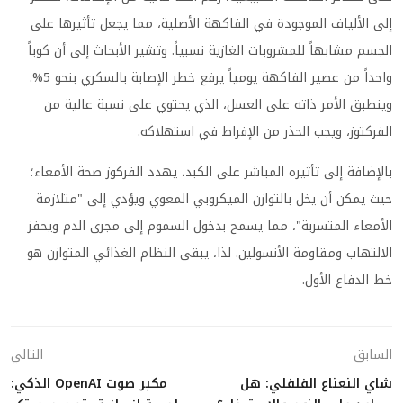
إلى الألياف الموجودة في الفاكهة الأصلية، مما يجعل تأثيرها على
الجسم مشابهاً للمشروبات الغازية نسبياً. وتشير الأبحاث إلى أن كوباً
واحداً من عصير الفاكهة يومياً يرفع خطر الإصابة بالسكري بنحو 5%.
وينطبق الأمر ذاته على العسل، الذي يحتوي على نسبة عالية من
الفركتوز، ويجب الحذر من الإفراط في استهلاكه.
بالإضافة إلى تأثيره المباشر على الكبد، يهدد الفركوز صحة الأمعاء؛
حيث يمكن أن يخل بالتوازن الميكروبي المعوي ويؤدي إلى "متلازمة
الأمعاء المتسربة"، مما يسمح بدخول السموم إلى مجرى الدم ويحفز
الالتهاب ومقاومة الأنسولين. لذا، يبقى النظام الغذائي المتوازن هو
خط الدفاع الأول.
السابق
التالي
شاي النعناع الفلفلي: هل
مكبر صوت OpenAI الذكي: