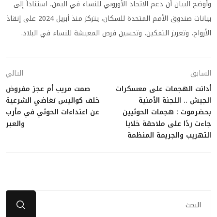
وأوضح البيان أن دعم الاتحاد الأوروبي للنساء في اليمن، استناداً إلى
بيانات صندوق الأمم المتحدة للسكان، يتركز منذ أبريل 2024 على إنقاذ
الأرواح، وتعزيز التمكين، وتحسين فرص المعيشة للنساء في البلاد.
السابق
التالي
أدانت الهجمات على معسكرات
صمت مريب أم عجز مفروض
الجيش .. اللجنة الأمنية
خلف كواليس تغاضي الشرعية
بحضرموت : هجمات الحوثيين
عن اعتداءات الحوثي في مأرب
جاءت ردًا على ملاحقة خلايا
والعبر
التهريب والجريمة المنظمة