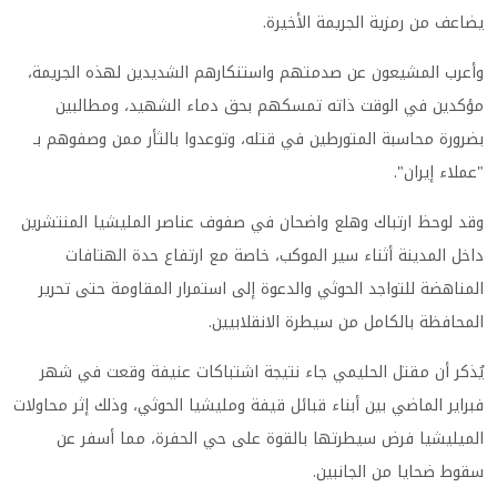
يضاعف من رمزية الجريمة الأخيرة.
وأعرب المشيعون عن صدمتهم واستنكارهم الشديدين لهذه الجريمة،
مؤكدين في الوقت ذاته تمسكهم بحق دماء الشهيد، ومطالبين
بضرورة محاسبة المتورطين في قتله، وتوعدوا بالثأر ممن وصفوهم بـ
"عملاء إيران".
وقد لوحظ ارتباك وهلع واضحان في صفوف عناصر المليشيا المنتشرين
داخل المدينة أثناء سير الموكب، خاصة مع ارتفاع حدة الهتافات
المناهضة للتواجد الحوثي والدعوة إلى استمرار المقاومة حتى تحرير
المحافظة بالكامل من سيطرة الانقلابيين.
يُذكر أن مقتل الحليمي جاء نتيجة اشتباكات عنيفة وقعت في شهر
فبراير الماضي بين أبناء قبائل قيفة ومليشيا الحوثي، وذلك إثر محاولات
الميليشيا فرض سيطرتها بالقوة على حي الحفرة، مما أسفر عن
سقوط ضحايا من الجانبين.