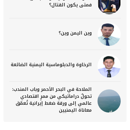
فمتى يكون القتال؟
وين اليمن وين؟
الرخاوة والدبلوماسية اليمنية الضائعة
الملاحة في البحر الأحمر وباب المندب:
تحولٌ دراماتيكي من ممرٍ اقتصادي
عالمي إلى ورقة ضغط إيرانية تُعمّق
معاناة اليمنيين