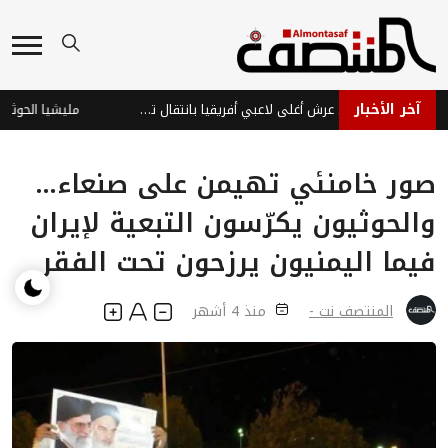
آخر الأخبار
ديوماندي يتربع على عرش أغلى لاعبي أفريقيا بانتقال تاريخي لريال مدريد
صور خامنئي تهيمن على صنعاء…
والحوثيون يكرّسون التبعية لإيران
فيما اليمنيون يرزحون تحت الفقر
المنتصف نت -
منذ 4 أشهر