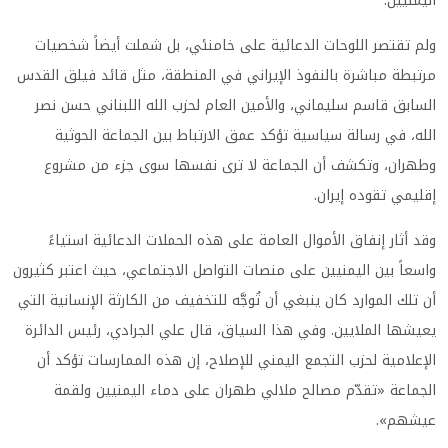
اليمنيين.
ولم تقتصر اللوحات الدعائية على خامنئي، بل شملت أيضاً شخصيات
مرتبطة مباشرة بالنفوذ الإيراني في المنطقة، مثل قائد فيلق القدس
السابق قاسم سليماني، والأمين العام لحزب الله اللبناني حسن نصر
الله، في رسالة سياسية تؤكد عمق الارتباط بين الجماعة الحوثية
وطهران، وتكشف أن الجماعة لا ترى نفسها سوى جزء من مشروع
إقليمي تقوده إيران.
وقد أثار إنفاق الأموال العامة على هذه الحملات الدعائية استياءً
واسعاً بين اليمنيين على منصات التواصل الاجتماعي، حيث اعتبر كثيرون
أن تلك الموارد كان ينبغي أن تُوجَّه للتخفيف من الكارثة الإنسانية التي
يعيشها الملايين. وفي هذا السياق، قال علي الجرادي، رئيس الدائرة
الإعلامية لحزب التجمع اليمني للإصلاح، إن هذه الممارسات تؤكد أن
الجماعة «تقدّم مصالح ملالي طهران على دماء اليمنيين ولقمة
عيشهم».