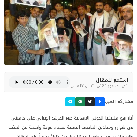
استمع للمقال
النص المسموع تلقائي ناتج عن نظام آلي
مشاركة الخبر:
أثار رفع مليشيا الحوثي الارهابية صور المرشد الإيراني علي خامنئي
في شوارع وميادين العاصمة اليمنية صنعاء موجة واسعة من الغضب
والانتقادات، في خطوة اعتبرها مراقبون دليلاً صارخاً على ارتهان