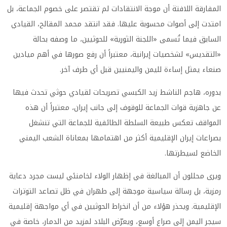
المفارقة اللافتة أن موجة الانتقادات لم تقتصر على خصوم الجماعة، بل
امتدت إلى أصوات محسوبة عليها. فقد انتقد محمد المقالح، القيادي
السابق فيما تُسمى «اللجنة الثورية» للحوثيين، ما وصفه بحالة
«التقديس» لشخصيات إيرانية، معتبراً أن رفع صورها في أهم ميادين
صنعاء يمثل إساءة لليمن واليمنيين قبل أي طرف آخر.
بدوره، هاجم الناشط زيد الكبسي تصريحات لقيادي حوثي تحدث فيها
عن جاهزية قوات الجماعة للوقوف إلى جانب إيران، معتبراً أن هذه
المواقف تعكس طبيعة السلطة الطائفية للجماعة التي تنشغل
بصراعات إيران الإقليمية أكثر من اهتمامها بمعاناة الشعب اليمني
الخاضع لسيطرتها.
ويرى محللون أن المبالغة في إظهار الولاء لخامنئي ليست مجرد دعاية
رمزية، بل رسالة سياسية موجهة إلى طهران في ظل تصاعد التوترات
الإقليمية. ويحذر هؤلاء من أن انخراط الحوثيين في أي مواجهة إقليمية
سيجر اليمن إلى صراع أوسع، ويعرّض البلاد لمزيد من الدمار، خاصة في