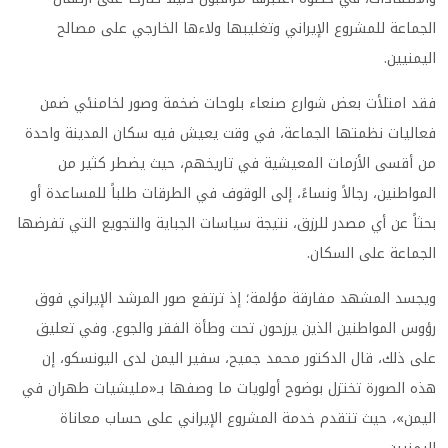
الجماعة للمشروع الإيراني وتغليبها ولاءها الخارجي على مصالح
اليمنيين.
فقد امتلأت بعض شوارع صنعاء بلوحات ضخمة وصور لخامنئي ضمن
فعاليات نظمتها الجماعة، في وقت يعيش فيه سكان المدينة واحدة
من أقسى الأزمات المعيشية في تاريخهم، حيث يضطر كثير من
المواطنين، رجالاً ونساءً، إلى الوقوف في الطرقات طلباً للمساعدة أو
بحثاً عن أي مصدر للرزق، نتيجة سياسات الجباية والتجويع التي تفرضها
الجماعة على السكان.
ويجسد المشهد مفارقة مؤلمة؛ إذ ترتفع صور المرشد الإيراني فوق
رؤوس المواطنين الذين يرزحون تحت وطأة الفقر والجوع. وفي تعليق
على ذلك، قال الدكتور محمد جميح، سفير اليمن لدى اليونسكو، إن
هذه الصورة تختزل بوضوح أولويات ما وصفها بـ«مليشيات طهران في
اليمن»، حيث تتقدم خدمة المشروع الإيراني على حساب معاناة