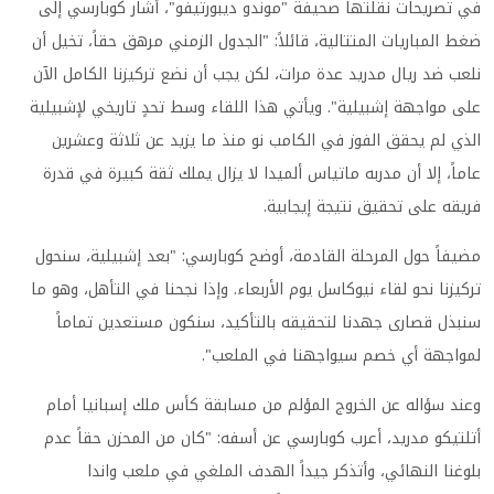
في تصريحات نقلتها صحيفة "موندو ديبورتيفو"، أشار كوبارسي إلى
ضغط المباريات المتتالية، قائلاً: "الجدول الزمني مرهق حقاً، تخيل أن
نلعب ضد ريال مدريد عدة مرات، لكن يجب أن نضع تركيزنا الكامل الآن
على مواجهة إشبيلية". ويأتي هذا اللقاء وسط تحدٍ تاريخي لإشبيلية
الذي لم يحقق الفوز في الكامب نو منذ ما يزيد عن ثلاثة وعشرين
عاماً، إلا أن مدربه ماتياس ألميدا لا يزال يملك ثقة كبيرة في قدرة
فريقه على تحقيق نتيجة إيجابية.
مضيفاً حول المرحلة القادمة، أوضح كوبارسي: "بعد إشبيلية، سنحول
تركيزنا نحو لقاء نيوكاسل يوم الأربعاء. وإذا نجحنا في التأهل، وهو ما
سنبذل قصارى جهدنا لتحقيقه بالتأكيد، سنكون مستعدين تماماً
لمواجهة أي خصم سيواجهنا في الملعب".
وعند سؤاله عن الخروج المؤلم من مسابقة كأس ملك إسبانيا أمام
أتلتيكو مدريد، أعرب كوبارسي عن أسفه: "كان من المحزن حقاً عدم
بلوغنا النهائي، وأتذكر جيداً الهدف الملغي في ملعب واندا