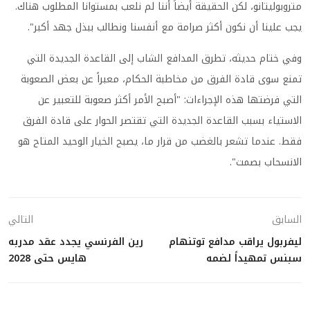
متروبوليتانو، لكن الحقيقة أيضاً أننا لم نلعب بمستوانا المطلوب هناك.
يجب علينا أن نكون أكثر صرامة مع أنفسنا ونطالب ببذل جهد أكبر".
وفي ختام حديثه، تطرق المدافع الشاب إلى القاعدة الجديدة التي
تمنع سوى قادة الفرق من مخاطبة الحكام، معبراً عن بعض الصعوبة
التي فرضتها هذه الإجراءات: "أصبح الأمر أكثر صعوبة للتعبير عن
الاستياء بسبب القاعدة الجديدة التي تقتصر الحوار على قادة الفرق
فقط. عندما تشعر بالغضب من قرار ما، يصبح الخيار الوحيد المتاح هو
الانسحاب بصمت".
السابق
التالي
ليفربول يراقب مدافع توتنهام
رين الفرنسي يجدد عقد مدربه
سبنس تمهيداً لضمه
هايس حتى 2028