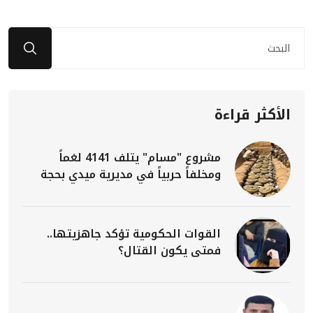
الأكثر قراءة
مشروع "مسام" يتلف 4141 لغماً
ومخلفاً حربياً في مديرية ميدي بحجة
القوات الحكومية تؤكد جاهزيتها..
فمتى يكون القتال؟