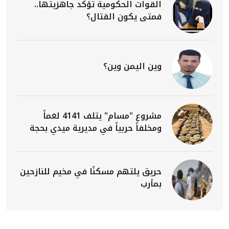
القوات الحكومية تؤكد جاهزيتها..
فمتى يكون القتال؟
وين اليمن وين؟
مشروع "مسام" يتلف 4141 لغماً
ومخلفاً حربياً في مديرية ميدي بحجة
حريق يلتهم مسكنًا في مخيم للنازحين
بمأرب