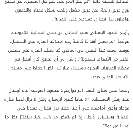
القتالية للاعبيه قائلاً: "لم ينتهِ الأمر بعد، سنواصل المسيرة، نحن نتمتع
بروح فريق رائعة، نحن فريق مذهل ونلعب بشكل ممتاز، واللاعبون
يواصلون بذل قصارى جهدهم حتى النهاية".
وأرجع المدرب الإسباني سبب التعادل إلى نقص الفعالية الهجومية،
موضحاً: "لم نسجل أهدافًا كافية رغم امتلاكنا القدرة على التسجيل،
عوقبنا بسبب هذا النقص. في الماضي كنا نمتلك القدرة على تسجيل
الكثير من الأهداف بسهولة". وأشار إلى أن الفريق كان أفضل في
معظم المباريات الأخيرة باستثناء مباراتين، لكن الحفاظ على مستوى
التسجيل العالي صعب.
وفيما يخص سباق اللقب، أقر جوارديولا بصعوبة الموقف أمام آرسنال،
لكنه رفض الاستسلام: "9 نقاط كثيرة لآرسنال، ولكن لا تزال لدينا مباراة
مؤجلة وأخرى أمامهم على أرضنا. علينا بذل قصارى جهدنا حتى
النهاية، وسنهنئ الأبطال إذا لم نتمكن من ذلك، لكننا سنقاتل بكل ما
أوتينا من قوة".