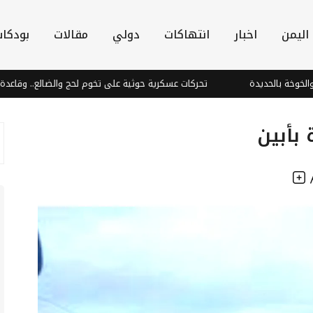
اليمن
اخبار
انتهاكات
دولي
مقالات
بودكا
تحركات عسكرية حوثية على تخوم لحج والضالع.. وقاعدة العند ضمن 
بأبين