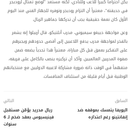
يكن احتراماً كبيراً للاعب وللنادي، لكنه مستعد "لوضع تمثال لروديجر
في حديقته"، معتبراً أن التزام روديجر وتوفره للجهاز الفني منذ اليوم
الأول كان نعمة حقيقية يجب أن تدركها جماهير الريال.
وعن مواجهة دييغو سيميوني، مدرب أتلتيكو، قال أربيلوا إنه يشعر
بالفخر لمواجهة مدرب يدفع اللاعبين إلى أقصى حدودهم ويجبرهم
على التفكير بعمق قبل كل مباراة، معتبراً هذا تحدياً يضعه ضمن
صفوة المدربين العالميين. وأكد أن تركيزه ينصب بالكامل على فريقه،
متفهماً في الوقت ذاته ضرورة مشاركة لاعبيه الدوليين مع منتخباتهم
الوطنية قبل أيام قليلة من استئناف المنافسات.
السابق
التالي
اليويفا يتمسك بموقفه ضد
ريال مدريد يؤمّن مستقبل
إنفانتينو رغم اعتذاره
فينيسيوس بعقد ضخم لـ 6
سنوات