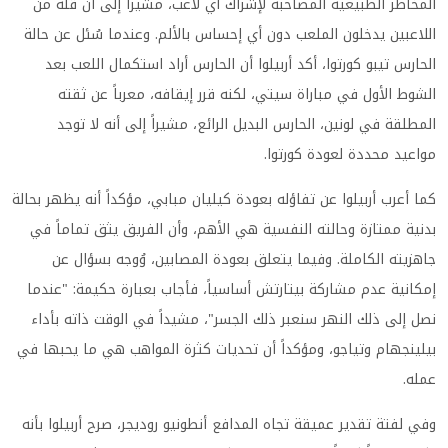
المخاطر الطبيعية المصاحبة لإشراك أي لاعب، مشيراً إلى أن قلة من
اللاعبين يدخلون الملعب دون أي إحساس بالألم. وعندما سُئل عن حالة
الحارس تيبو كورتوا، أكد أربيلوا أن الحارس أراد استكمال اللعب بعد
الشوط الأول في مباراة سيتي، لكنه قرر إيقافه، معرباً عن ثقته
المطلقة في لونين، الحارس البديل الرائع، مشيراً إلى أنه لا توجد
مواعيد محددة لعودة كورتوا.
كما أعرب أربيلوا عن تفاؤله بعودة كيليان مبابي، مؤكداً أنه يظهر بحالة
بدنية ممتازة وحالته النفسية هي الأهم، وأن الفريق يثق تماماً في
جاهزيته الكاملة. وفيما يتعلق بعودة المصابين، وُوجه بسؤال عن
إمكانية عدم مشاركة بيتارتش أساسياً، فأجاب بعبارة حكيمة: "عندما
نصل إلى ذلك النهر سنعبر ذلك الجسر"، مشيداً في الوقت ذاته بأداء
بيلينجهام وتياجو، ومؤكداً أن تحديات كثرة المواهب هي ما يحبها في
عمله.
وفي لفتة تقدير عميقة تجاه المدافع أنطونيو روديجر، صرح أربيلوا بأنه