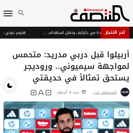
آخر الأخبار
روسيا تسيطر على بلدة في خاركيف وتعلن استهداف سفن أوكرانية
أربيلوا قبل دربي مدريد: متحمس
لمواجهة سيميوني.. وروديجر
يستحق تمثالاً في حديقتي
المنتصف نت -
منذ 4 أشهر