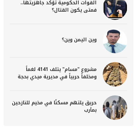
القوات الحكومية تؤكد جاهزيتها..
فمتى يكون القتال؟
وين اليمن وين؟
مشروع "مسام" يتلف 4141 لغماً
ومخلفاً حربياً في مديرية ميدي بحجة
حريق يلتهم مسكنًا في مخيم للنازحين
بمأرب