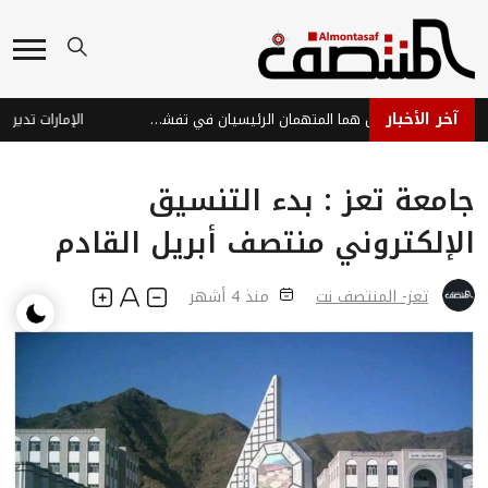
آخر الأخبار
الفراولة والتوت.. هل هما المتهمان الرئيسيان في تفشي عدوى "السيكلوسبورا"؟
جامعة تعز : بدء التنسيق
الإلكتروني منتصف أبريل القادم
تعز- المنتصف نت
منذ 4 أشهر