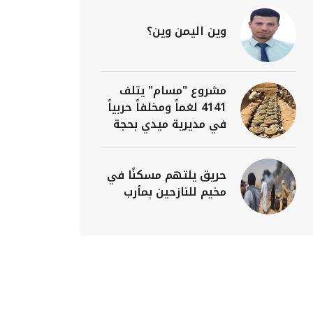
وين اليمن وين؟
مشروع "مسام" يتلف
4141 لغماً ومخلفاً حربياً
في مديرية ميدي بحجة
حريق يلتهم مسكنًا في
مخيم للنازحين بمأرب