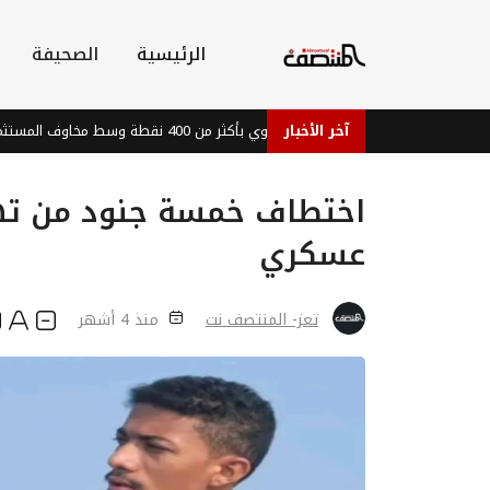
الرئيسية
الصحيفة
آخر الأخبار
مؤشر داو جونز يهوي بأكثر من 400 نقطة وسط مخاوف المستثمرين
اختطاف خمسة جنود من تهام
عسكري
تعز- المنتصف نت
منذ 4 أشهر