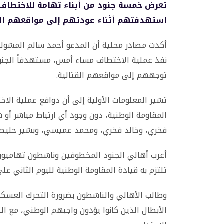
تعرض خمسة جنود من أبناء تهامة للاختطاف 
استهدفتهم أثناء عودتهم إلى مواقعهم ال
أكدت مصادر محلية أن المدعو أحمد سالم المشول
نفذ عملية الاختطاف مساء أمس، مستهدفاً الجنود 
توجههم إلى مواقعهم القتالية.
تشير المعلومات الأولية إلى أن دوافع عملية الا
المقاومة الوطنية، دون وجود أي ارتباط مباشر أو
فخري، وخالد فخري، ومحمد عميسي، وبشير حليصي
أعرب أهالي الجنود المخطوفين وناشطون تهاميون 
تلتزم به قيادة المقاومة الوطنية لليوم الثاني على
وطالب الأهالي والناشطون بضرورة التحرك العسكري
الأبطال الذين كانوا يؤدون واجبهم الوطني، مع 