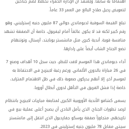
اهتمامًا به سابقاً. ويُعتقد أن الإدارة الحمراء تخطط لضم جناحين
لتعويض رحيل صلاح البالغ من العمر 33 عاماً.
تبلغ القيمة السوقية لديوماندي حوالي 87 مليون جنيه إسترليني، وهو
رقم كبير لكنه قد لا يكون عائقاً أمام ليفربول، خاصة أن الصفقة تشهد
منافسة قوية. أندية كبرى مثل مانشستر يونايتد، آرسنال، وتوتنهام
تضع الجناح الشاب أيضاً على رادارها.
أداء ديوماندي هذا الموسم لافت للنظر، حيث سجل 10 أهداف وصنع 7
في 26 مباراة بالدوري الألماني. ورغم رغبة لايبزيج في الاحتفاظ به
لموسم آخر، إلا أنهم يدركون صعوبة ذلك في ظل الاهتمام المتزايد،
خاصة إذا فشل الفريق في التأهل لدوري أبطال أوروبا.
يسعى كشافو الأندية الأوروبية الكبرى لمتابعة مباريات لايبزيج بانتظام
لرصد تطورات الجناح، الذي يأمل النادي أن يصبح أغلى عملية بيع في
تاريخهم، متجاوزاً صفقة يوسكو جفارديول الذي انتقل إلى مانشستر
سيتي مقابل 78 مليون جنيه إسترليني في 2023.