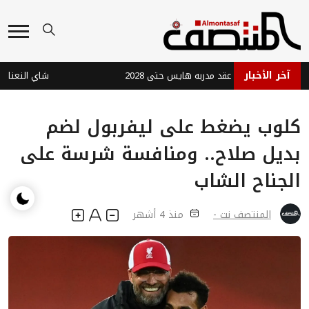
آخر الأخبار
ن الفرنسي يجدد عقد مدربه هايس حتى 2028
شاي النعناع الفل
كلوب يضغط على ليفربول لضم
بديل صلاح.. ومنافسة شرسة على
الجناح الشاب
المنتصف نت -
منذ 4 أشهر