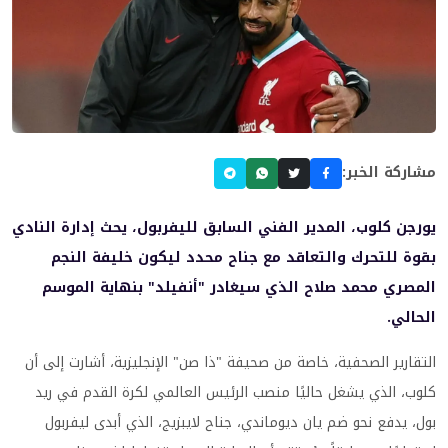
مشاركة الخبر:
يورجن كلوب، المدير الفني السابق لليفربول، يحث إدارة النادي
بقوة للتحرك والتعاقد مع جناح محدد ليكون خليفة النجم
المصري محمد صلاح الذي سيغادر "أنفيلد" بنهاية الموسم
الحالي.
التقارير الصحفية، خاصة من صحيفة "ذا صن" الإنجليزية، أشارت إلى أن
كلوب، الذي يشغل حاليًا منصب الرئيس العالمي لكرة القدم في ريد
بول، يدفع نحو ضم يان ديوماندي، جناح لايبزيج، الذي أبدى ليفربول